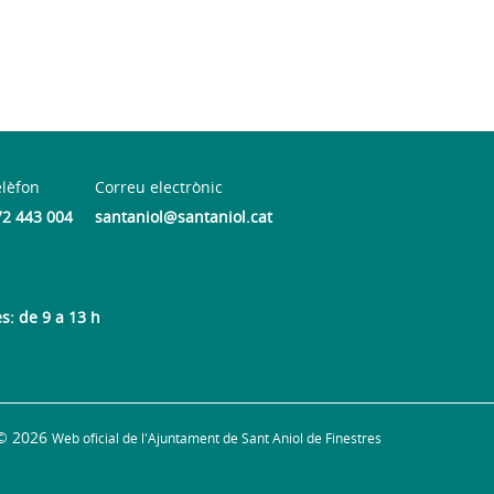
elèfon
Correu electrònic
72 443 004
santaniol@santaniol.cat
es: de 9 a 13 h
© 2026
Web oficial de l'Ajuntament de Sant Aniol de Finestres