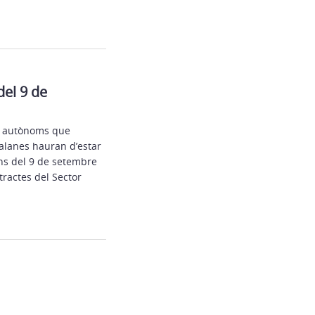
del 9 de
 i autònoms que
alanes hauran d’estar
ans del 9 de setembre
tractes del Sector