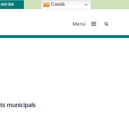
 443 004
Català
Cerca
Menú
nts municipals