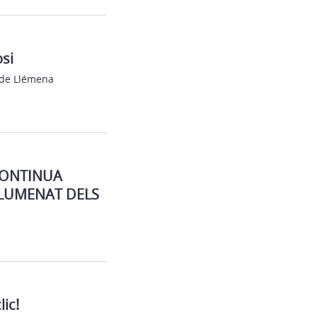
si
 de Llémena
CONTINUA
LLUMENAT DELS
ic!